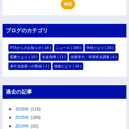
ブログのカテゴリ
PTAからのお知らせ
( 18 )
ニュース
( 286 )
学校だより
( 30 )
図書だより
( 10 )
生徒指導
( 11 )
全国学力・学習状況調査
( 6 )
多忙化改善への取組
( 2 )
保健だより
( 16 )
過去の記事
►
2026年
(116)
►
2025年
(188)
►
2024年
(10)