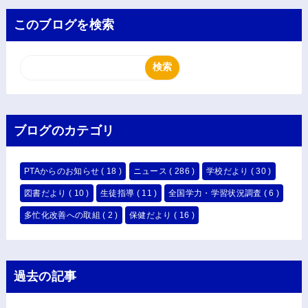
このブログを検索
ブログのカテゴリ
PTAからのお知らせ
( 18 )
ニュース
( 286 )
学校だより
( 30 )
図書だより
( 10 )
生徒指導
( 11 )
全国学力・学習状況調査
( 6 )
多忙化改善への取組
( 2 )
保健だより
( 16 )
過去の記事