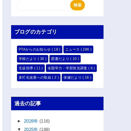
ブログのカテゴリ
PTAからのお知らせ
( 18 )
ニュース
( 286 )
学校だより
( 30 )
図書だより
( 10 )
生徒指導
( 11 )
全国学力・学習状況調査
( 6 )
多忙化改善への取組
( 2 )
保健だより
( 16 )
過去の記事
►
2026年
(116)
▼
2025年
(188)