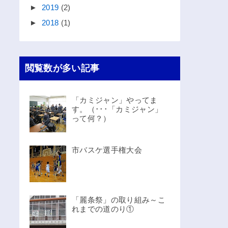
►
2019
(2)
►
2018
(1)
閲覧数が多い記事
「カミジャン」やってま
す。（･･･「カミジャン」
って何？）
市バスケ選手権大会
「麗条祭」の取り組み～こ
れまでの道のり①