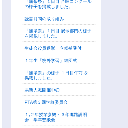
「麗条祭」１日目 合唱コンクール
の様子を掲載しました。
読書月間の取り組み
「麗条祭」１日目 展示部門の様子
を掲載しました。
生徒会役員選挙 立候補受付
１年生「校外学習」結団式
「麗条祭」の様子 １日目午前 を
掲載しました。
県新人戦開催中②
PTA第３回学校委員会
１,２年授業参観・３年進路説明
会、学年懇談会