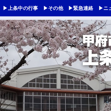
▶上条中の行事
▶その他
▶緊急連絡
▶ニ