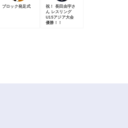
ブロック発足式
祝！ 長田由宇さ
ん レスリング
U15アジア大会
優勝！！