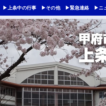
▶上条中の行事
▶その他
▶緊急連絡
▶ニ