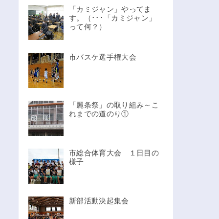
「カミジャン」やってま
す。（･･･「カミジャン」
って何？）
市バスケ選手権大会
「麗条祭」の取り組み～こ
れまでの道のり①
市総合体育大会 １日目の
様子
新部活動決起集会