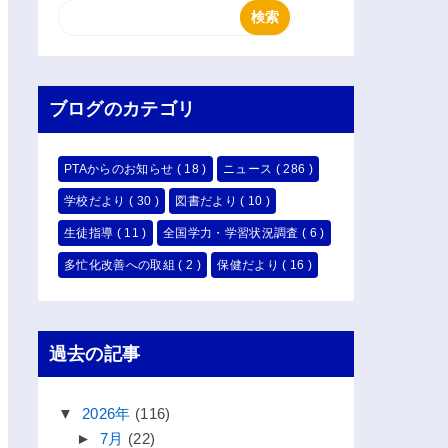
ブログのカテゴリ
PTAからのお知らせ
( 18 )
ニュース
( 286 )
学校だより
( 30 )
図書だより
( 10 )
生徒指導
( 11 )
全国学力・学習状況調査
( 6 )
多忙化改善への取組
( 2 )
保健だより
( 16 )
過去の記事
▼
2026年
(116)
►
7月
(22)