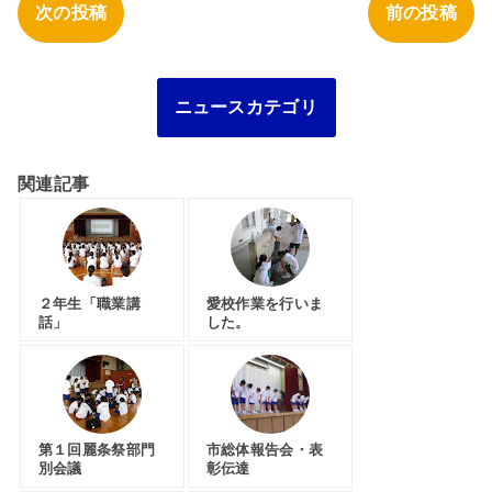
次の投稿
前の投稿
ニュースカテゴリ
関連記事
２年生「職業講
愛校作業を行いま
話」
した。
第１回麗条祭部門
市総体報告会・表
別会議
彰伝達