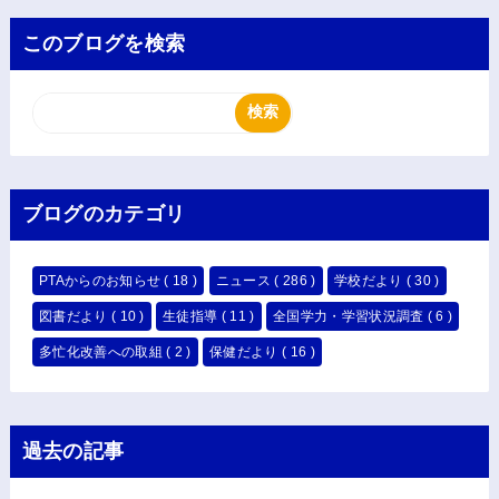
このブログを検索
ブログのカテゴリ
PTAからのお知らせ
( 18 )
ニュース
( 286 )
学校だより
( 30 )
図書だより
( 10 )
生徒指導
( 11 )
全国学力・学習状況調査
( 6 )
多忙化改善への取組
( 2 )
保健だより
( 16 )
過去の記事