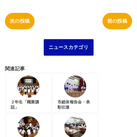
次の投稿
前の投稿
ニュースカテゴリ
関連記事
２年生「職業講
市総体報告会・表
話」
彰伝達