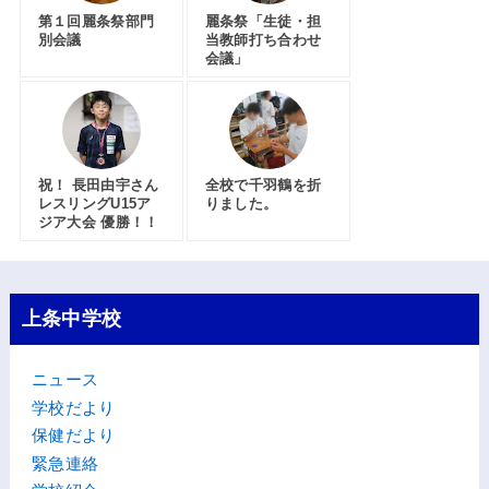
第１回麗条祭部門
麗条祭「生徒・担
別会議
当教師打ち合わせ
会議」
祝！ 長田由宇さん
全校で千羽鶴を折
レスリングU15ア
りました。
ジア大会 優勝！！
上条中学校
ニュース
学校だより
保健だより
緊急連絡