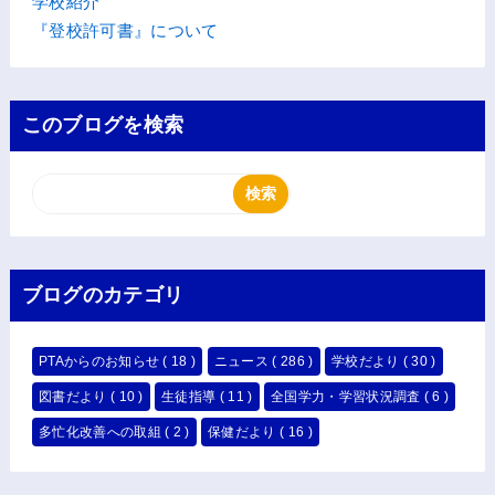
学校紹介
『登校許可書』について
このブログを検索
ブログのカテゴリ
PTAからのお知らせ
( 18 )
ニュース
( 286 )
学校だより
( 30 )
図書だより
( 10 )
生徒指導
( 11 )
全国学力・学習状況調査
( 6 )
多忙化改善への取組
( 2 )
保健だより
( 16 )