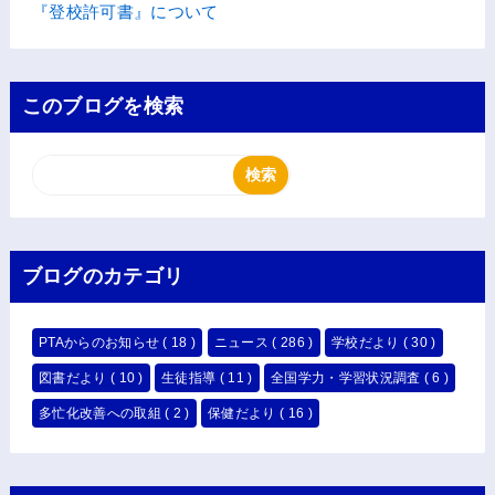
『登校許可書』について
このブログを検索
ブログのカテゴリ
PTAからのお知らせ
( 18 )
ニュース
( 286 )
学校だより
( 30 )
図書だより
( 10 )
生徒指導
( 11 )
全国学力・学習状況調査
( 6 )
多忙化改善への取組
( 2 )
保健だより
( 16 )