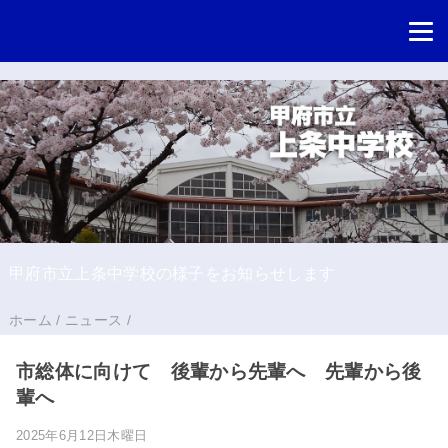
甲府市立上条中学校の様子をお知らせします
ホーム
/
ニュース
/
市総体に向けて 後輩から先輩へ 先輩から後
輩へ
2025年6月12日木曜日