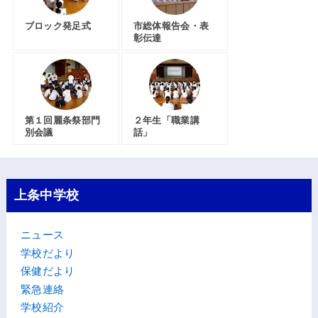
ブロック発足式
市総体報告会・表
彰伝達
第１回麗条祭部門
２年生「職業講
別会議
話」
上条中学校
ニュース
学校だより
保健だより
緊急連絡
学校紹介